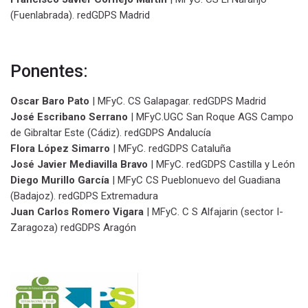
(Fuenlabrada). redGDPS Madrid
Ponentes:
Oscar Baro Pato
| MFyC. CS Galapagar. redGDPS Madrid
José Escribano Serrano
| MFyC.UGC San Roque AGS Campo
de Gibraltar Este (Cádiz). redGDPS Andalucía
Flora López Simarro
| MFyC. redGDPS Cataluña
José Javier Mediavilla Bravo
| MFyC. redGDPS Castilla y León
Diego Murillo García
| MFyC CS Pueblonuevo del Guadiana
(Badajoz). redGDPS Extremadura
Juan Carlos Romero Vigara
| MFyC. C S Alfajarin (sector I-
Zaragoza) redGDPS Aragón