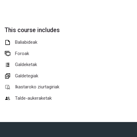
This course includes
Baliabideak
Foroak
Galdeketak
Galdetegiak
Ikastaroko ziurtagiriak
Talde-aukeraketak
Blokeak